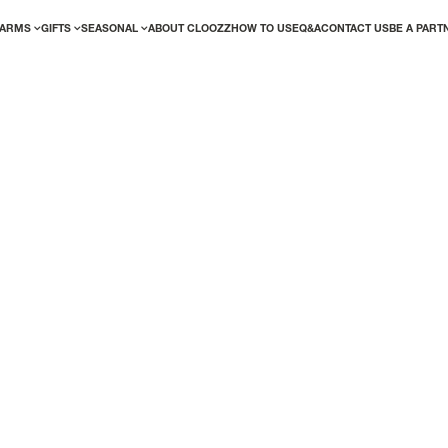
ARMS
GIFTS
SEASONAL
ABOUT CLOOZZ
HOW TO USE
Q&A
CONTACT US
BE A PART
ED? LOGIN!
NEW USER/GUEST
We've made the account creation proces
effortless. Simply complete your details t
the perks of being a registered user righ
r me
Forgot your password?
REGISTER