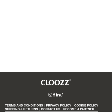
לפתיחת
לפתיחת
התמונה
התמונה
בגדול
בגדול
-
-
cloozz
לעמוד
linkedin
Tiktok
באינסטגרם
הפייסבוק
link
link
של
TERMS AND CONDITIONS
|
PRIVACY POLICY
|
COOKIE POLICY
|
cloozz
SHIPPING & RETURNS
|
CONTACT US
|
BECOME A PARTNER