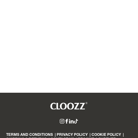
Always a star
34.9
cloozz
לעמוד
linkedin
Tiktok
באינסטגרם
הפייסבוק
link
link
של
TERMS AND CONDITIONS
|
PRIVACY POLICY
|
COOKIE POLICY
|