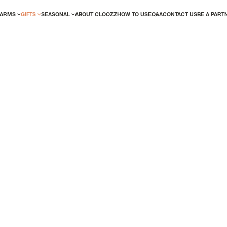
ARMS
GIFTS
SEASONAL
ABOUT CLOOZZ
HOW TO USE
Q&A
CONTACT US
BE A PART
ED? LOGIN!
NEW USER/GUEST
We've made the account creation proces
effortless. Simply complete your details t
the perks of being a registered user righ
r me
Forgot your password?
REGISTER