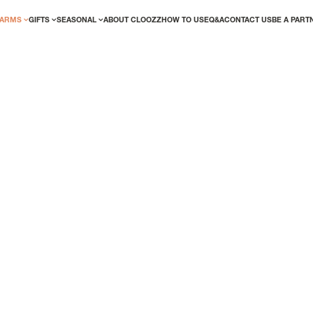
ARMS
GIFTS
SEASONAL
ABOUT CLOOZZ
HOW TO USE
Q&A
CONTACT US
BE A PART
ED? LOGIN!
NEW USER/GUEST
We've made the account creation proces
effortless. Simply complete your details t
the perks of being a registered user righ
r me
Forgot your password?
REGISTER